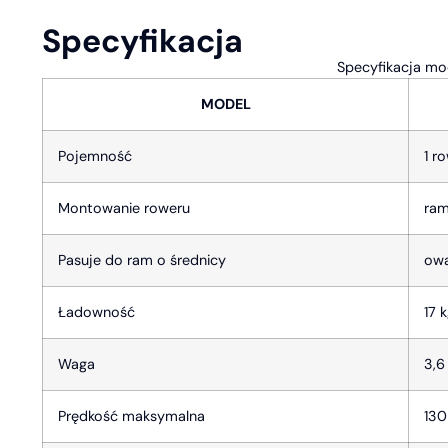
Specyfikacja
Specyfikacja mo
MODEL
Pojemność
1 r
Montowanie roweru
ram
Pasuje do ram o średnicy
owa
Ładowność
17 
Waga
3,6
Prędkość maksymalna
130