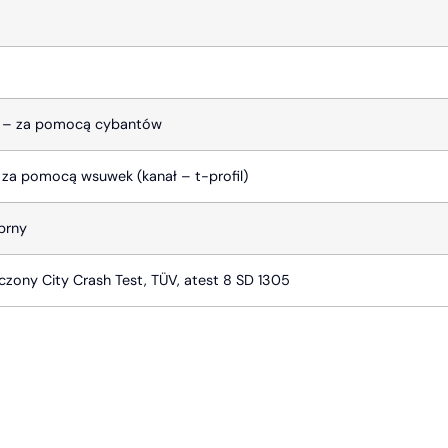
 – za pomocą cybantów
 za pomocą wsuwek (kanał – t-profil)
brny
iczony City Crash Test, TÜV, atest 8 SD 1305