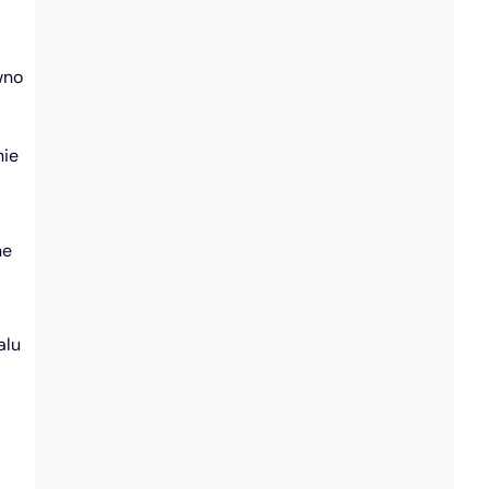
wno
nie
ne
alu