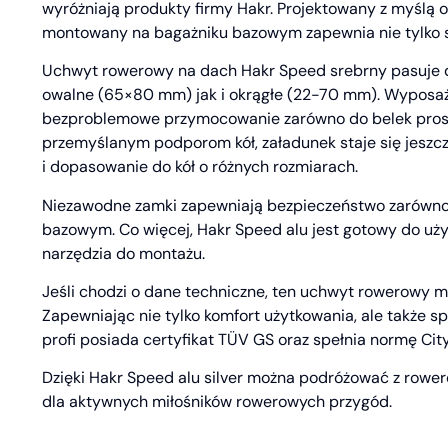
wyróżniają produkty firmy Hakr. Projektowany z myślą 
montowany na bagażniku bazowym zapewnia nie tylko sz
Uchwyt rowerowy na dach Hakr Speed srebrny pasuje 
owalne (65×80 mm) jak i okrągłe (22-70 mm). Wyposa
bezproblemowe przymocowanie zarówno do belek prostoką
przemyślanym podporom kół, załadunek staje się jeszcze
i dopasowanie do kół o różnych rozmiarach.
Niezawodne zamki zapewniają bezpieczeństwo zarówno 
bazowym. Co więcej, Hakr Speed alu jest gotowy do uż
narzędzia do montażu.
Jeśli chodzi o dane techniczne, ten uchwyt rowerowy mi
Zapewniając nie tylko komfort użytkowania, ale także 
profi posiada certyfikat TÜV GS oraz spełnia normę Cit
Dzięki Hakr Speed alu silver można podróżować z rowe
dla aktywnych miłośników rowerowych przygód.