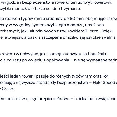
o wygodzie i bezpieczeństwie roweru, ten uchwyt rowerowy,
ybki montaż, ale także solidne trzymanie.
do różnych typów ram o średnicy do 80 mm, obejmując zaró
żony w wygodny system szybkiego montażu, umożliwia
tnych, jak i aluminiowych z tzw. rowkiem T-profil. Dzięki
 łatwiejszy, a paski z zaczepami umożliwiają szybkie zwalnia
roweru w uchwycie, jak i samego uchwytu na bagażniku
ycia od razu po wyjęciu z opakowania – nie są wymagane żad
eści jeden rower i pasuje do różnych typów ram oraz kół.
spełniając najwyższe standardy bezpieczeństwa – Hakr Speed 
y Crash.
rem bez obaw o jego bezpieczeństwo – to idealne rozwiązanie