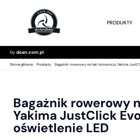
PRODUKTY
by
doan.com.pl
Strona główna
>
Produkty
>
Bagażnik rowerowy na hak holowniczy Yakima JustCli
Bagażnik rowerowy n
Yakima JustClick Evo
oświetlenie LED