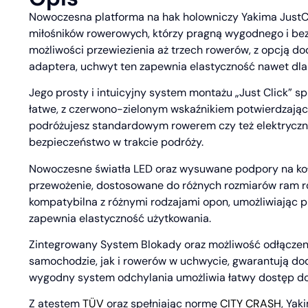
Nowoczesna platforma na hak holowniczy Yakima JustCl
miłośników rowerowych, którzy pragną wygodnego i bez
możliwości przewiezienia aż trzech rowerów, z opcją 
adaptera, uchwyt ten zapewnia elastyczność nawet dla
Jego prosty i intuicyjny system montażu „Just Click” s
łatwe, z czerwono-zielonym wskaźnikiem potwierdzają
podróżujesz standardowym rowerem czy też elektryczn
bezpieczeństwo w trakcie podróży.
Nowoczesne światła LED oraz wysuwane podpory na koł
przewożenie, dostosowane do różnych rozmiarów ram ro
kompatybilna z różnymi rodzajami opon, umożliwiając 
zapewnia elastyczność użytkowania.
Zintegrowany System Blokady oraz możliwość odłączen
samochodzie, jak i rowerów w uchwycie, gwarantują do
wygodny system odchylania umożliwia łatwy dostęp do
Z atestem
TÜV
oraz spełniając normę
CITY CRASH
, Yak