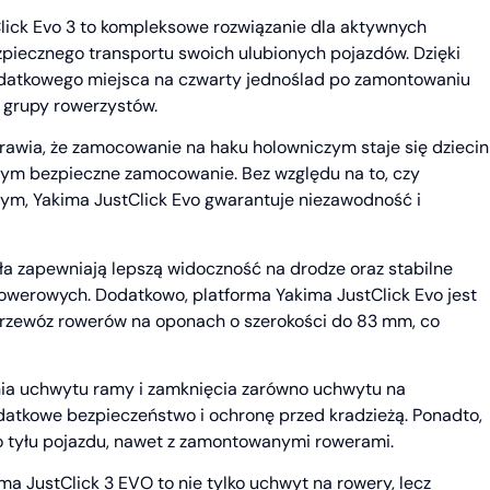
ick Evo 3 to kompleksowe rozwiązanie dla aktywnych
piecznego transportu swoich ulubionych pojazdów. Dzięki
dodatkowego miejsca na czwarty jednoślad po zamontowaniu
 grupy rowerzystów.
prawia, że zamocowanie na haku holowniczym staje się dziecin
cym bezpieczne zamocowanie. Bez względu na to, czy
ym, Yakima JustClick Evo gwarantuje niezawodność i
a zapewniają lepszą widoczność na drodze oraz stabilne
werowych. Dodatkowo, platforma Yakima JustClick Evo jest
przewóz rowerów na oponach o szerokości do 83 mm, co
ia uchwytu ramy i zamknięcia zarówno uchwytu na
datkowe bezpieczeństwo i ochronę przed kradzieżą. Ponadto,
 tyłu pojazdu, nawet z zamontowanymi rowerami.
ima JustClick 3 EVO to nie tylko uchwyt na rowery, lecz